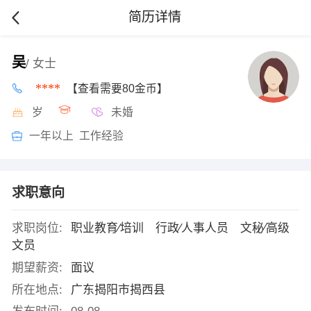
简历详情
吴
/ 女士
****
【查看需要80金币】
岁
未婚
一年以上 工作经验
求职意向
求职岗位:
职业教育∕培训 行政∕人事人员 文秘∕高级
文员
期望薪资:
面议
所在地点:
广东揭阳市揭西县